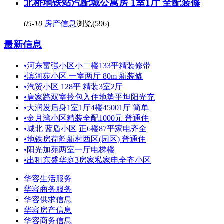
北桥地铁站汽配城公寓房 1室1厅 全配装修
05-10
房产信息
浏览(596)
最新信息
•
河东富强小区小二楼133平精装修带
•
滨河苑小区 一室两厅 80m 新装修
•
汽贸小区 128平 精装3室2厅
•
唐家路双室拎包入住地势平坦阳光充
•
大润发后身1室1厅4楼45001厅 简单
•
金月湾小区精装全配1000元 普通住
•
城北 蓝盾小区 正6楼87平家电齐全
•
地铁房荷韵新村西区(园区) 普通住
•
阳光加苑两室一厅电梯楼
•
出租东盛华庭3房家私家电全齐小区
华容生活服务
华容商务服务
华容供求信息
华容房产信息
华容商务信息