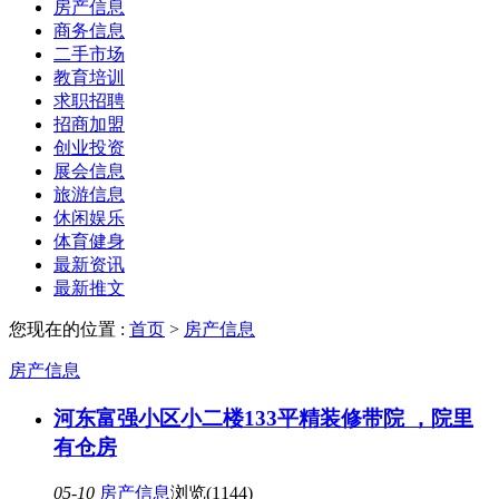
房产信息
商务信息
二手市场
教育培训
求职招聘
招商加盟
创业投资
展会信息
旅游信息
休闲娱乐
体育健身
最新资讯
最新推文
您现在的位置 :
首页
>
房产信息
房产信息
河东富强小区小二楼133平精装修带院 ，院里
有仓房
05-10
房产信息
浏览(1144)