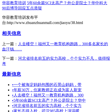
华容教育培训
5年60余篇SCI太高产？外公是院士？华中科大
90后博导回应五点质疑
华容教育培训发布平
台:http://www.zhuanzhuanmall.com/jiaoyu/38.html
相关信息
上一篇：
人去楼空！福州又一教育机构跑路，300多名家长的
血汗钱……
下一篇：
河北省排名前五的实力高校，个个实力不凡，值得报
考
最新信息
•
一个被海淀妈妈包围的石景山妈妈，带
•
年薪30万，住家教师正在成为富人新宠
•
人去楼空！福州又一教育机构跑路，300
•
5年60余篇SCI太高产？外公是院士？华中
•
河北省排名前五的实力高校，个个实力
•
家长不得入校，武汉985高校上演温暖