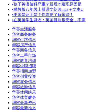
•
孩子英语偏科严重？最后才发现原因是
•
冀教版八年级上册课文朗读mp3＋文本U
•
美国签证面签？你需要了解这些！
•
在英留学生辟谣：英国目前很安全，不需
华容生活服务
华容商务服务
华容供求信息
华容房产信息
华容商务信息
华容二手市场
华容教育培训
华容求职招聘
华容招商加盟
华容创业投资
华容展会信息
华容旅游信息
华容休闲娱乐
华容体育健身
华容最新资讯
华容最新推文